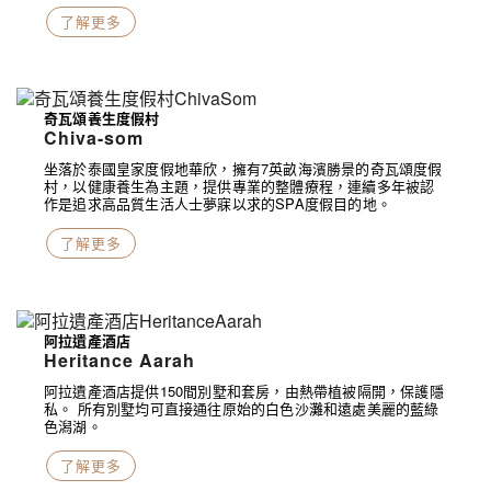
了解更多
奇瓦頌養生度假村
Chiva-som
坐落於泰國皇家度假地華欣，擁有7英畝海濱勝景的奇瓦頌度假
村，以健康養生為主題，提供專業的整體療程，連續多年被認
作是追求高品質生活人士夢寐以求的SPA度假目的地。
了解更多
阿拉遺產酒店
Heritance Aarah
阿拉遺產酒店提供150間別墅和套房，由熱帶植被隔開，保護隱
私。 所有別墅均可直接通往原始的白色沙灘和遠處美麗的藍綠
色潟湖。
了解更多