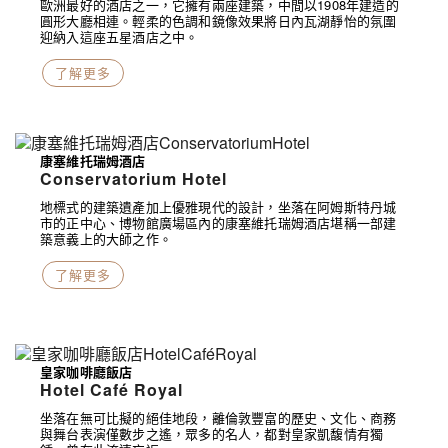
歐洲最好的酒店之一，它擁有兩座建築，中間以1908年建造的
圓形大廳相連。輕柔的色調和鏡像效果將日內瓦湖靜怡的氛圍
迎納入這座五星酒店之中。
了解更多
康塞維托瑞姆酒店
Conservatorium Hotel
地標式的建築遺產加上優雅現代的設計，坐落在阿姆斯特丹城
市的正中心、博物館廣場區內的康塞維托瑞姆酒店堪稱一部建
築意義上的大師之作。
了解更多
皇家咖啡廳飯店
Hotel Café Royal
坐落在無可比擬的絕佳地段，離倫敦豐富的歷史、文化、商務
與舞台表演僅數步之遙，眾多的名人，都對皇家凱馥情有獨