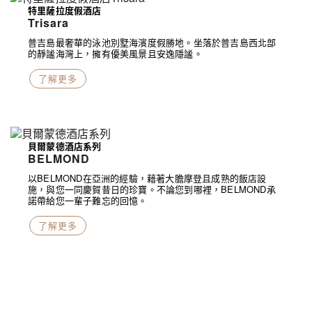
特里薩拉度假酒店
Trisara
普吉島最奢華的泳池別墅海濱度假勝地。坐落於普吉島西北部
的靜謐海灣上，擁有優美風景且安逸隱謐。
了解更多
貝爾蒙德酒店系列
BELMOND
以BELMOND在亞洲的經驗，藉著大膽摩登且成熟的飯店設
施，與您一同慶賀昔日的珍寶。不論您到哪裡，BELMOND承
諾帶給您一輩子難忘的回憶。
了解更多