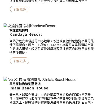
前往當地的旅遊景點，從飯店到市內幾大地標相當方便。
了解更多
坎達雅度假村
Kandaya Resort
坐落於達安班塔延的中心地帶，坎達雅度假村是遊覽宿霧的最
佳下榻飯店。離市中心僅有131.6km，旅客可以盡情領略市區
內的迷人風景。飯店位置優越讓旅客前往市區內的熱門景點變
得方便快捷。
了解更多
英尼亞拉海濱別墅飯店
Iniala Beach House
普吉島，以藍色潟湖、白色沙灘與華麗的粉色日落妝點著泰
國，而英尼亞拉海濱度假別墅正是坐落於美妙的納泰海濱金色
沙灘之上，隨時等待著安達曼海晶瑩的藍綠色海水迎面而來。