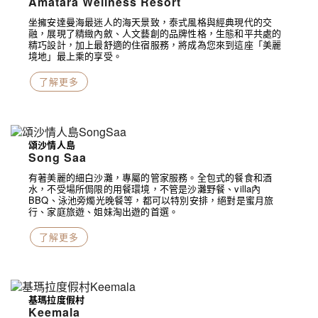
Amatara Wellness Resort
坐擁安達曼海最迷人的海天景致，泰式風格與經典現代的交
融，展現了精緻內斂、人文藝創的品牌性格，生態和平共處的
精巧設計，加上最舒適的住宿服務，將成為您來到這座「美麗
境地」最上乘的享受。
了解更多
頌沙情人島
Song Saa
有著美麗的細白沙灘，專屬的管家服務。全包式的餐食和酒
水，不受場所侷限的用餐環境，不管是沙灘野餐、villa內
BBQ、泳池旁燭光晚餐等，都可以特別安排，絕對是蜜月旅
行、家庭旅遊、姐妹淘出遊的首選。
了解更多
基瑪拉度假村
Keemala