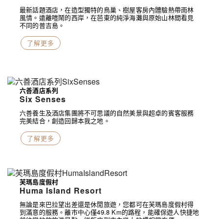
最新話題酒店，在造型獨特的鳥巢、樹屋客房內體驗熱帶雨林
風情。遠離喧鬧的西岸，在芭東的純淨海灘與原始山林間看見
不同的普吉島。
了解更多
六善酒店系列
Six Senses
六善養生及酒店集團將不可思議的自然美景與超卓的賓客服務
完美結合，創造回歸本我之地。
了解更多
芙瑪島度假村
Huma Island Resort
無論是來巴拉望出差還是休閒旅遊，您都可在芙瑪島度假村得
到滿意的服務。離市中心僅49.8 Km的路程，能確保遊人快捷地