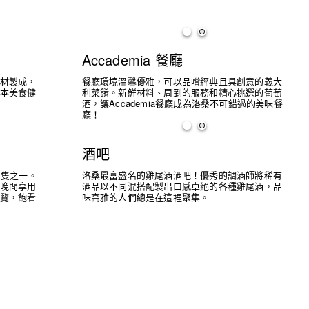
Accademia 餐廳
材製成，
餐廳環境溫馨優雅，可以品嚐經典且具創意的義大
本美食健
利菜餚。新鮮材料、周到的服務和精心挑選的葡萄
酒，讓Accademia餐廳成為洛桑不可錯過的美味餐
廳！
酒吧
船隻之一。
洛桑最富盛名的雞尾酒酒吧！優秀的調酒師將稀有
晚間享用
酒品以不同混搭配製出口感卓絕的各種雞尾酒，品
覽，飽看
味高雅的人們總是在這裡聚集。