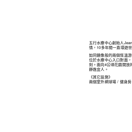
五行水療中心創始人Jean
情，10多年間一直環遊
如同鏡像般的兩個恆溫游
位於水療中心入口對面，
刻。面向4公頃花園開放
靜逸宜人。
《其它設施》
兩個室外網球場 / 健身房 