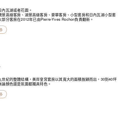
日內瓦湖或者花園。
觀景高級客房、湖景高級客房、豪華客房、小型套房和日內瓦湖小型套
分客房在2012年已由Pierre-Yves Rochon負責翻新。
多
房
九世紀的整體結構，美岸皇宮套房以其寬大的面積脫穎而出，30到40坪
無論顏色還是氛圍都獨具特色。
多