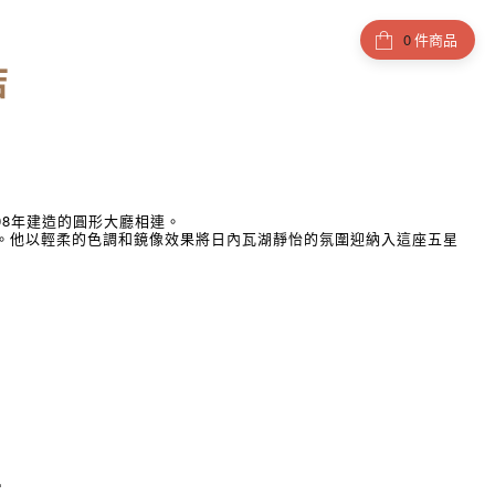
件商品
店
08年建造的圓形大廳相連。
的翻新工作。他以輕柔的色調和鏡像效果將日內瓦湖靜怡的氛圍迎納入這座五星
房