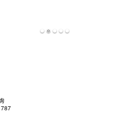
心
詢
787