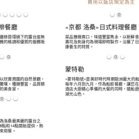
費用以飯店規定為主
啡餐廳
«京都 洛桑»日式料理餐廳
邊綠茵環繞下的露台座無
菜品雅緻爽口，味道豐富雋永，以新鮮食
雅的格調和優質的服務吸
壽司及刺身均為現場即時製作。沿襲了日
康養生的特質。
蒙特勒
以欣賞周圍的自然景觀，
«蒙特勒號»是美好時代時期歐洲最大的
驚嘆。種類豐富，品質精
每年六月到九月，作為船舫餐廳，讓您在
的美食家。
酒店大廚精心準備的大餐的同時，隨船遊
湖光山色。
為洛桑最美麗的露台之
8點和14點開始提供，熱
來用餐。