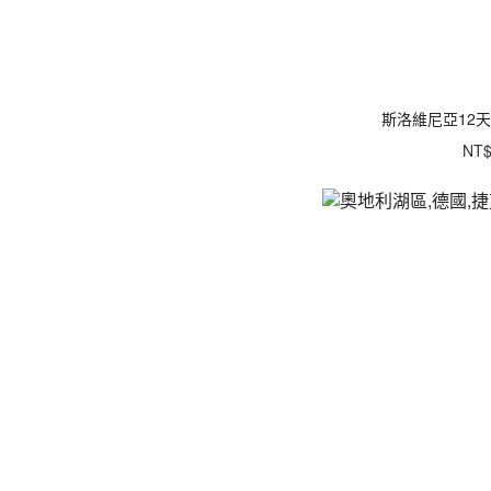
斯洛維尼亞12
NT$