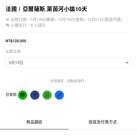
法國∣亞爾薩斯.萊茵河小鎮10天
📅 出發日期｜5月13日(暖春), 10月16日(金秋), 12月01日(聖誕市集)
👣 小團出行｜8 人成行
NT$128,000
出發日期
若想購買，請聯絡我們。
分享到
商品描述
送貨及付款方式