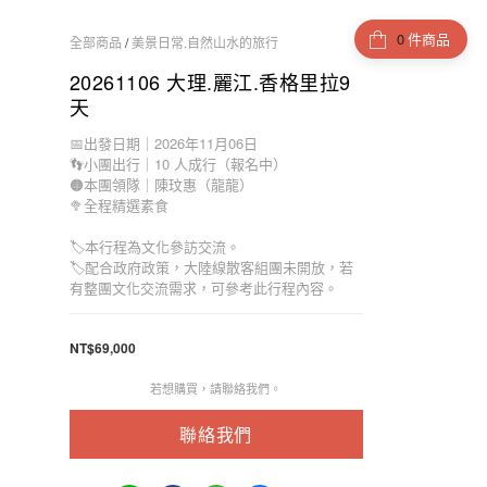
件商品
全部商品
/
美景日常.自然山水的旅行
20261106 大理.麗江.香格里拉9
天
📅出發日期｜2026年11月06日
👣小團出行｜10 人成行（報名中）
🟠本團領隊｜陳玟惠（龍龍）
🥦全程精選素食
🏷️本行程為文化參訪交流。
🏷️配合政府政策，大陸線散客組團未開放，若
有整團文化交流需求，可參考此行程內容。
NT$69,000
若想購買，請聯絡我們。
聯絡我們