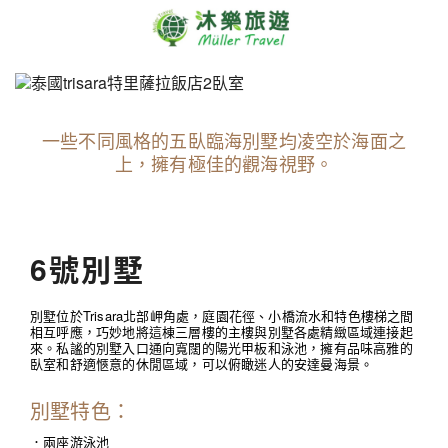
一些不同風格的五臥臨海別墅均凌空於海面之
上，擁有極佳的觀海視野。
6號別墅
別墅位於Trisara北部岬角處，庭園花徑、小橋流水和特色樓梯之間
相互呼應，巧妙地將這棟三層樓的主樓與別墅各處精緻區域連接起
來。私謐的別墅入口通向寬闊的陽光甲板和泳池，擁有品味高雅的
臥室和舒適愜意的休閒區域，可以俯瞰迷人的安達曼海景。
別墅特色：
．兩座游泳池