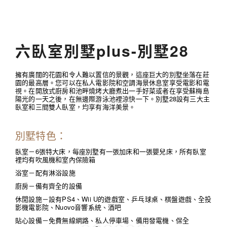
六臥室別墅plus-別墅28
擁有廣闊的花園和令人難以置信的景觀，這座巨大的別墅坐落在莊
園的最高層。您可以在私人電影院和空調海景休息室享受電影和電
視。在開放式廚房和池畔燒烤大廳煮出一手好菜或者在享受蘇梅島
陽光的一天之後，在無邊際游泳池裡涼快一下。別墅28設有三大主
臥室和三間雙人臥室，均享有海洋美景。
別墅特色：
臥室－6張特大床，每座別墅有一張加床和一張嬰兒床，所有臥室
裡均有吹風機和室內保險箱
浴室－配有淋浴設施
廚房－備有齊全的設備
休閒設施－設有PS4、Wii U的遊戲室、乒乓球桌、棋盤遊戲、全投
影機電影院、Nuovo音響系統、酒吧
貼心設備－免費無線網路、私人停車場、備用發電機、保全