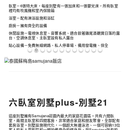
臥室－6張特大床，每座別墅有一張加床和一張嬰兒床，所有臥室
裡均有吹風機和室內保險箱
浴室－配有淋浴設施和浴缸
廚房－擁有齊全的設備
休閒設施－電視休息室、音響系統、適合飲著雞尾酒觀賞日落的露
台、空調休息室、主臥室設有私人露台
貼心設備－免費無線網路、私人停車場、備用發電機、保全
六臥室別墅plus-別墅21
這座別墅擁有Samujana莊園內最大的家庭花園區。共有六間臥
室，兩間主臥室和四間客房，非常適合家庭和朋友聚會，全部配有
套房浴室。別墅設施現代化，一個超大無邊泳池、一個可容納13位
客人的私人電影院和一間設備齊全的健身房。與Samujana所有的