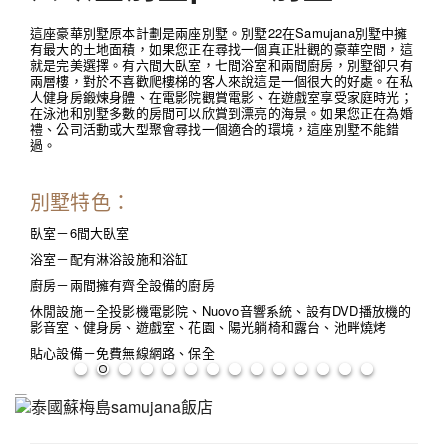
這座豪華別墅原本計劃是兩座別墅。別墅22在Samujana別墅中擁
有最大的土地面積，如果您正在尋找一個真正壯觀的豪華空間，這
就是完美選擇。有六間大臥室，七間浴室和兩間廚房，別墅卻只有
兩層樓，對於不喜歡爬樓梯的客人來說這是一個很大的好處。在私
人健身房鍛煉身體、在電影院觀賞電影、在遊戲室享受家庭時光；
在泳池和別墅多數的房間可以欣賞到漂亮的海景。如果您正在為婚
禮、公司活動或大型聚會尋找一個適合的環境，這座別墅不能錯
過。
別墅特色：
臥室－6間大臥室
浴室－配有淋浴設施和浴缸
廚房－兩間擁有齊全設備的廚房
休閒設施－全投影機電影院、Nuovo音響系統、設有DVD播放機的
影音室、健身房、遊戲室、花園、陽光躺椅和露台、池畔燒烤
貼心設備－免費無線網路、保全