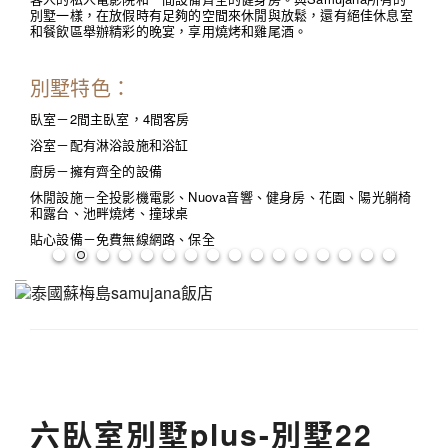
別墅一樣，在放假時有足夠的空間來休閒與放鬆，還有絕佳休息室
和餐飲區舉辦精彩的晚宴，享用燒烤和雞尾酒。
別墅特色：
臥室－2間主臥室，4間客房
浴室－配有淋浴設施和浴缸
廚房－擁有齊全的設備
休閒設施－全投影機電影、Nuova音響、健身房、花園、陽光躺椅
和露台、池畔燒烤、撞球桌
貼心設備－免費無線網路、保全
六臥室別墅plus-別墅22