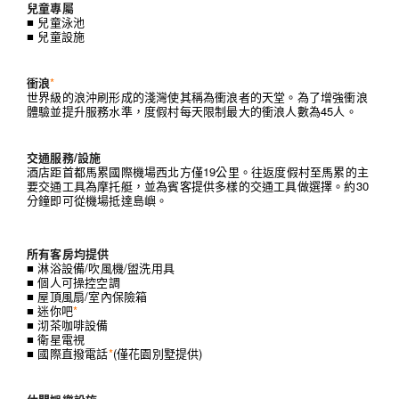
兒童專屬
■ 兒童泳池
■ 兒童設施
衝浪
*
世界級的浪沖刷形成的淺灣使其稱為衝浪者的天堂。為了增強衝浪
體驗並提升服務水準，度假村每天限制最大的衝浪人數為45人。
交通服務/設施
酒店距首都馬累國際機場西北方僅19公里。往返度假村至馬累的主
要交通工具為摩托艇，並為賓客提供多樣的交通工具做選擇。約30
分鐘即可從機場抵達島嶼。
所有客房均提供
■ 淋浴設備/吹風機/盥洗用具
■ 個人可操控空調
■ 屋頂風扇/室內保險箱
■ 迷你吧
*
■ 沏茶咖啡設備
■ 衛星電視
■ 國際直撥電話
*
(僅花園別墅提供)