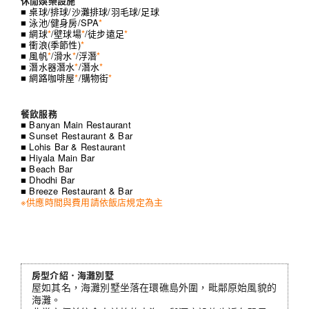
休閒娛樂設施
■ 桌球/排球/沙灘排球/羽毛球/足球
■ 泳池/健身房/SPA
*
■ 網球
*
/壁球場
*
/徒步遠足
*
■ 衝浪(季節性)
*
■ 風帆
*
/滑水
*
/浮潛
*
■ 潛水器潛水
*
/潛水
*
■ 網路咖啡屋
*
/購物街
*
餐飲服務
■ Banyan Main Restaurant
■ Sunset Restaurant & Bar
■ Lohis Bar & Restaurant
■ Hiyala Main Bar
■ Beach Bar
■ Dhodhi Bar
■ Breeze Restaurant & Bar
※供應時間與費用請依飯店規定為主
房型介紹．海灘別墅
屋如其名，海灘別墅坐落在環礁島外圍，毗鄰原始風貌的
海灘。