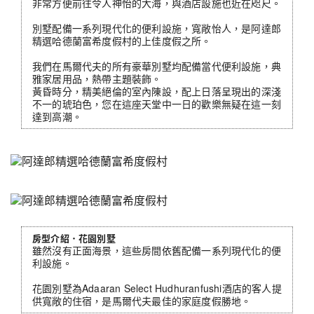
非常方便前往令人神怡的大海，與酒店設施也近在咫尺。
別墅配備一系列現代化的便利設施，寬敞怡人，是阿達郎
精選哈德蘭富希度假村的上佳度假之所。
我們在馬爾代夫的所有豪華別墅均配備當代便利設施，典
雅家居用品，熱帶主題裝飾。
黃昏時分，精美絕倫的室內陳設，配上日落呈現出的深淺
不一的琥珀色，您在這座天堂中一日的歡樂無疑在這一刻
達到高潮。
房型介紹．花園別墅
雖然沒有正面海景，這些房間依舊配備一系列現代化的便
利設施。
花園別墅為Adaaran Select Hudhuranfushi酒店的客人提
供寬敞的住宿，是馬爾代夫最佳的家庭度假勝地。