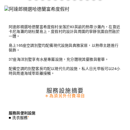
阿達郎精選哈德蘭富希度假村坐落於83英畝的熱帶沙灘內，在靠近
卡尼海灘的胡杜蘭島上，度假村的設計與周圍的寧靜氛圍自然融於
一體。
島上165座空調別墅均配備現代設施與典雅家居，以熱帶主題進行
裝飾。
37座海洋別墅享有水屋專屬設施，充分體現其優雅與奢華。
配備空調的別墅客房均配以現代化的設施，私人日光甲板可以24小
時與周邊海域零距離接觸。
服務設施摘要
＊為須另外付費項目
服務與便利設施
■ 洗衣服務
*