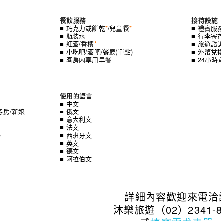
餐飲服務
接待設施
■ 巧克力或餅乾
*
/兒童餐
*
■ 禮賓服
■ 瓶装水
■ 行李寄
■ 紅酒/香檳
*
■ 旅遊諮
■ 小吃吧/酒吧/餐廳(單點)
■ 外幣兌
■ 客房内享用早餐
■ 24小
使用的語言
■ 中文
客房/新娘
■ 俄文
■ 意大利文
■ 法文
務
■ 西班牙文
■ 英文
■ 德文
■ 阿拉伯文
詳細內容歡迎來電洽
沐樂旅遊（02）2341-8