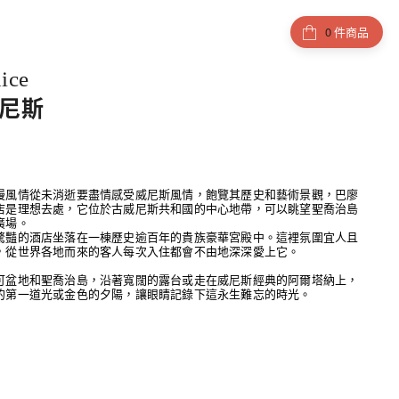
件商品
ice
威尼斯
漫風情從未消逝要盡情感受威尼斯風情，飽覽其歷史和藝術景觀，巴廖
店是理想去處，它位於古威尼斯共和國的中心地帶，可以眺望聖喬治島
廣場。
驚豔的酒店坐落在一棟歷史逾百年的貴族豪華宮殿中。這裡氛圍宜人且
，從世界各地而來的客人每次入住都會不由地深深愛上它。
可盆地和聖喬治島，沿著寬闊的露台或走在威尼斯經典的阿爾塔納上，
的第一道光或金色的夕陽，讓眼睛記錄下這永生難忘的時光。