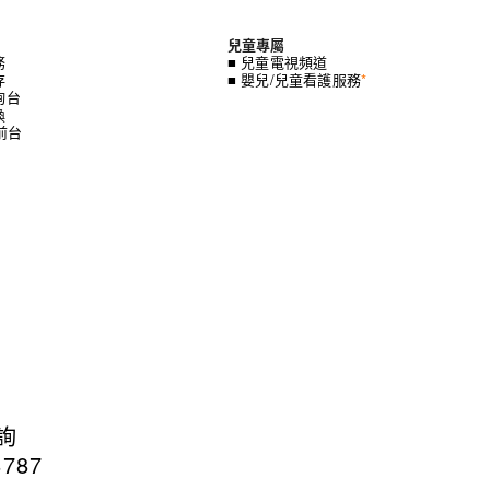
兒童專屬
務
■ 兒童電視頻道
存
■ 嬰兒/兒童看護服務
*
詢台
換
時前台
詢
787