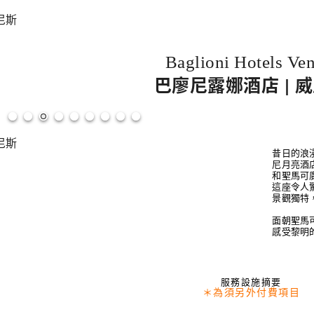
Baglioni Hotels Ven
巴廖尼露娜酒店 | 
昔日的浪
尼月亮酒
和聖馬可
這座令人
景觀獨特
面朝聖馬
感受黎明
服務設施摘要
＊為須另外付費項目