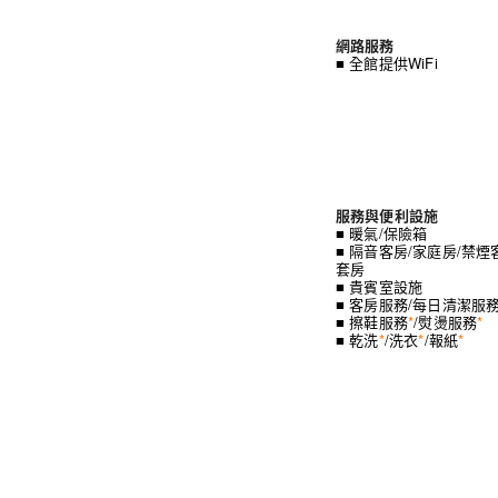
網路服務
■ 全館提供WiFi
服務與便利設施
■ 暖氣/保險箱
■ 隔音客房/家庭房/禁煙
套房
■ 貴賓室設施
■ 客房服務/每日清潔服
■ 擦鞋服務
*
/熨燙服務
*
■ 乾洗
*
/洗衣
*
/報紙
*