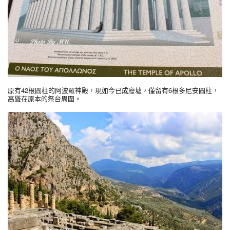
原有42根圓柱的阿波羅神殿，現如今已成廢墟，僅留有6根多尼安圓柱，
高聳在原本的祭台周圍。