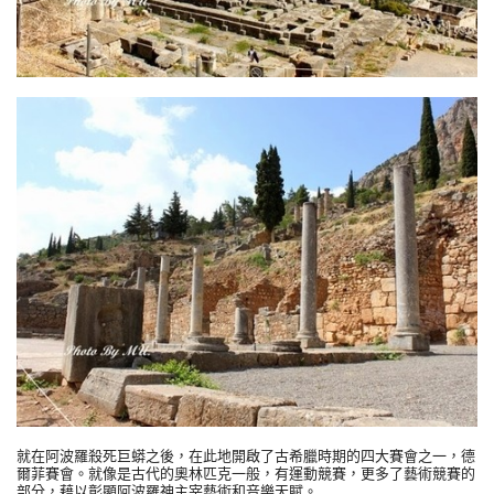
就在阿波羅殺死巨蟒之後，在此地開啟了古希臘時期的四大賽會之一，德
爾菲賽會。就像是古代的奧林匹克一般，有運動競賽，更多了藝術競賽的
部分，藉以彰顯阿波羅神主宰藝術和音樂天賦。