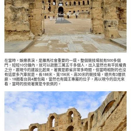
在當時，娛樂表演，是羅馬社會重要的一環。整個競技場就有500多個
門，短短10分鐘內，就可以疏散三萬五千多個人，出入當然也有平民權貴
之分，跟現今的建設比起來，著實是節省非常多時間，但當時相對的也沒
有這麼多汽車就是。長188米、寬156米、高30米的競技場，總共有3層拱
廊、18圈看台與4層包廂，當然也有國王專屬的位子，再以現今的目光來
看，當時的技術著實是令欽佩的。