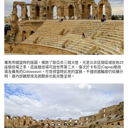
羅馬帝國當時的版圖，橫跨了歐亞非三個大陸，光是北非這個區域就有25
座競技場之多，這座競技場可說世界第三大，僅次於卡布亞(Capua)競技
場及羅馬的Colosseum。可見得當時此地的富饒。不僅拱牆輪廓仍結構分
明，連內部觀眾席及困獸房也能完整呈現。