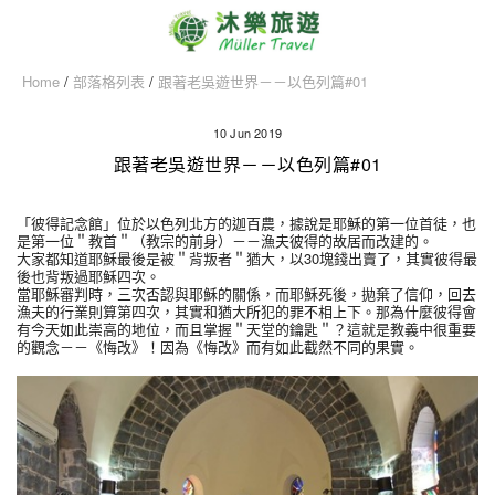
Home
/
部落格列表
/
跟著老吳遊世界－－以色列篇#01
10 Jun 2019
跟著老吳遊世界－－以色列篇#01
「彼得記念館」位於以色列北方的迦百農，據說是耶穌的第一位首徒，也
是第一位＂教首＂（教宗的前身）－－漁夫彼得的故居而改建的。
大家都知道耶穌最後是被＂背叛者＂猶大，以30塊錢出賣了，其實彼得最
後也背叛過耶穌四次。
當耶穌審判時，三次否認與耶穌的關係，而耶穌死後，拋棄了信仰，回去
漁夫的行業則算第四次，其實和猶大所犯的罪不相上下。那為什麼彼得會
有今天如此崇高的地位，而且掌握＂天堂的鑰匙＂？這就是教義中很重要
的觀念－－《悔改》！因為《悔改》而有如此截然不同的果實。