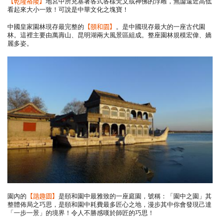
【乾隆裕陵】
地宮中所充塞著各式各樣梵文或神佛的浮雕，無論遠近高低
看起來大小一致！可說是中華文化之塊寶！
【頤和園】
中國皇家園林現存最完整的
。是中國現存最大的一座古代園
林。這裡主要由萬壽山、昆明湖兩大風景區組成。整座園林規模宏偉、嬌
麗多姿。
【諧趣園】
園內的
是頤和園中最雅致的一座庭園，號稱：「園中之園」其
整體佈局之巧思，是頤和園中耗費最多匠心之地，漫步其中你會發現己達
「一步一景」的境界！令人不勝感嘆於師匠的巧思！