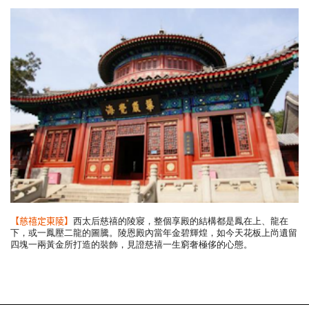
【慈禧定東陵】
西太后慈禧的陵寢，整個享殿的結構都是鳳在上、龍在
下，或一鳳壓二龍的圖騰。陵恩殿內當年金碧輝煌，如今天花板上尚遺留
四塊一兩黃金所打造的裝飾，見證慈禧一生窮奢極侈的心態。