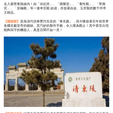
走入紫禁東路線內！由「珍妃井」、「壽樂堂」、「養性殿」、「寧壽
宮」、「皇極殿」等一連串宮殿 組成，存放著由金、玉所製的數千件帝
王精品。
【鐘錶館】
原為清代供奉歷代先皇的「奉先殿」，現今陳放著百年前世界
各國呈獻皇帝的鐘錶。其巧妙的製作手藝，令人嘆為觀止！其中甚至出現
能夠寫字的機器人，真是百聞不如一見！